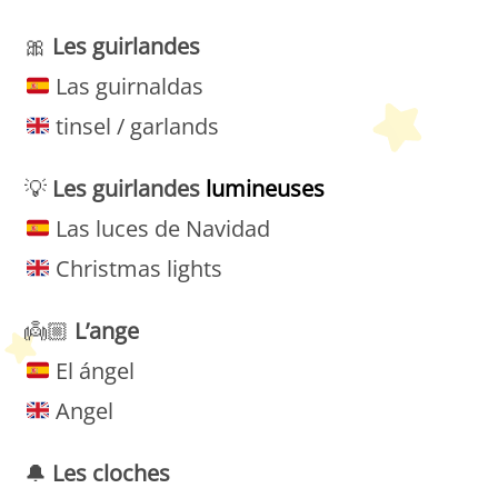
🎀
Les guirlandes
Las guirnaldas
tinsel / garlands
💡
Les guirlandes
lumineuses
Las luces de Navidad
Christmas lights
👼🏼
L’ange
El ángel
Angel
🔔
Les cloches