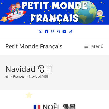
Ir
al
contenido
Petit Monde Français
Menú
Navidad 🎅🏻
>
Francés
>
Navidad 🎅🏻
NOËL
🎅🏻