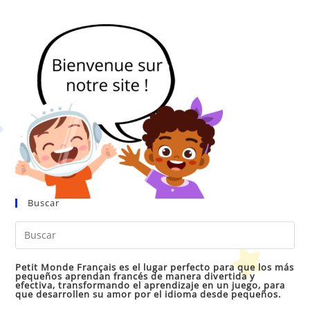
Buscar
Pul
Es
par
Petit Monde Français es el lugar perfecto para que los más
pequeños aprendan francés de manera divertida y
cer
efectiva, transformando el aprendizaje en un juego, para
que desarrollen su amor por el idioma desde pequeños.
el