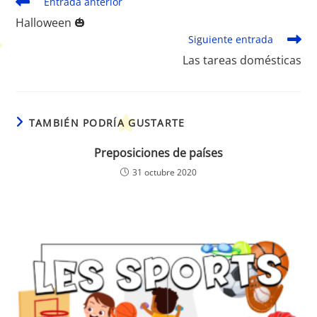
Leer
Entrada anterior
más
Halloween 🎃
artículos
Siguiente entrada
Las tareas domésticas
TAMBIÉN PODRÍA GUSTARTE
Preposiciones de países
31 octubre 2020