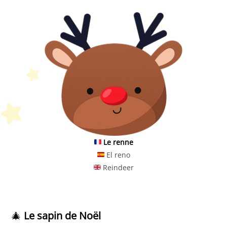
Le
renne
El reno
Reindeer
Petit Monde Français
🎄
Le sapin de Noël