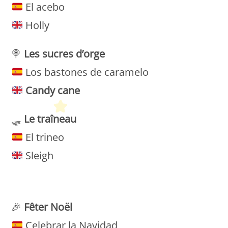
El acebo
Holly
🍭
Les sucres d’orge
Los bastones de caramelo
Candy cane
🛷
Le traîneau
El trineo
Sleigh
Petit Monde Français
🎉
Fêter Noël
Celebrar la Navidad