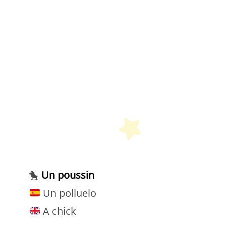
etit Monde Français
🐤
Un poussin
Un polluelo
A chick