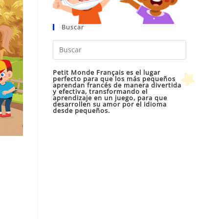
Buscar
Pulsa
Escape
para
Petit Monde Français es el lugar
perfecto para que los más pequeños
cerrar
aprendan francés de manera divertida
y efectiva, transformando el
el
aprendizaje en un juego, para que
desarrollen su amor por el idioma
panel
desde pequeños.
de
búsqueda