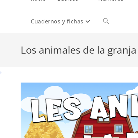
Cuadernos y fichas
Alternar
búsqueda
Los animales de la granja
de
la
web