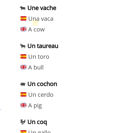
🐄
Une vache
Una vaca
A cow
🐂
Un taureau
Un toro
A bull
🐖
Un cochon
Un cerdo
A pig
🐓
Un coq
Un gallo