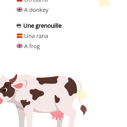
A donkey
🐸
Une grenouille
Una rana
A frog
etit Monde Français