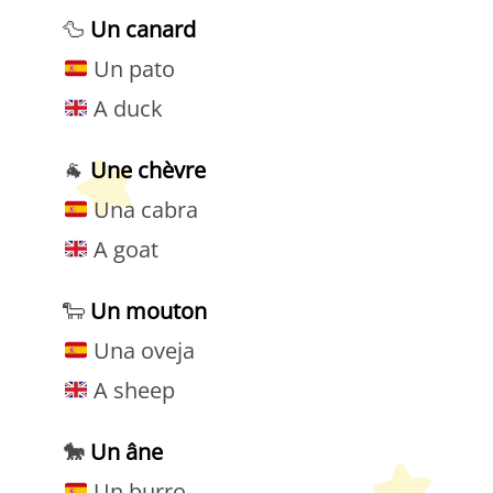
🦆
Un canard
Un pato
A duck
🐐
Une chèvre
Una cabra
A goat
🐑
Un
mouton
Una oveja
A sheep
🐎
Un âne
Un burro