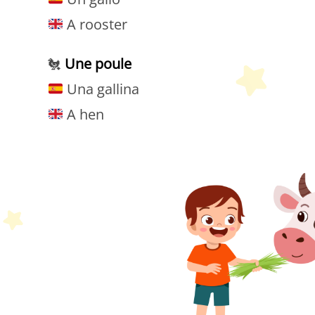
A rooster
🐔
Une poule
Una gallina
A hen
P