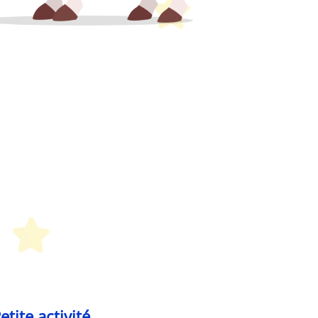
Peques Français
etit Monde Français
etite activité