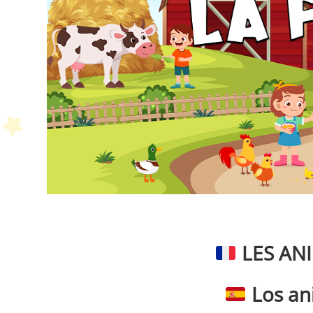
P
LES AN
Los ani