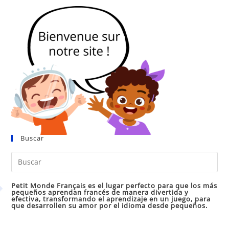
Buscar
Pul
Es
par
Petit Monde Français es el lugar perfecto para que los más
pequeños aprendan francés de manera divertida y
cer
efectiva, transformando el aprendizaje en un juego, para
que desarrollen su amor por el idioma desde pequeños.
el
pan