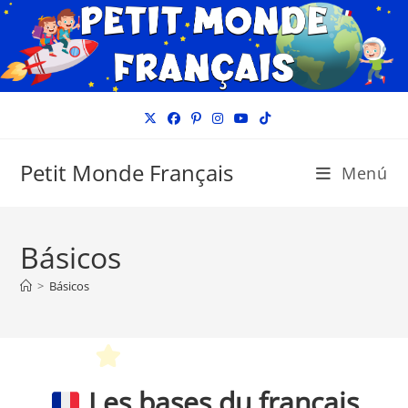
Ir
al
contenido
Petit Monde Français
Menú
Básicos
>
Básicos
Les bases du français