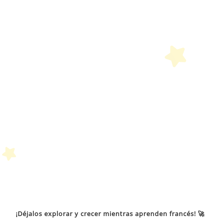
de
bú
¡Déjalos explorar y crecer mientras aprenden francés! 🚀