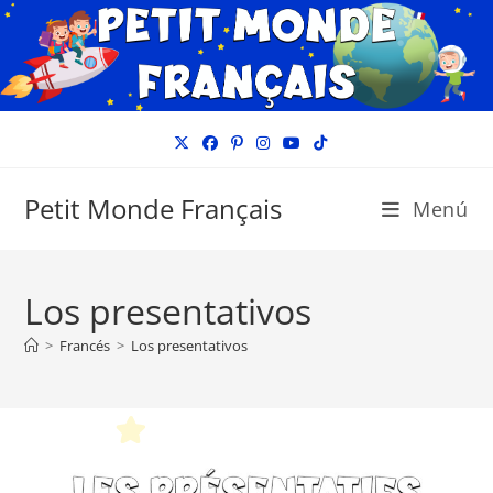
Ir
al
contenido
Petit Monde Français
Menú
Los presentativos
>
Francés
>
Los presentativos