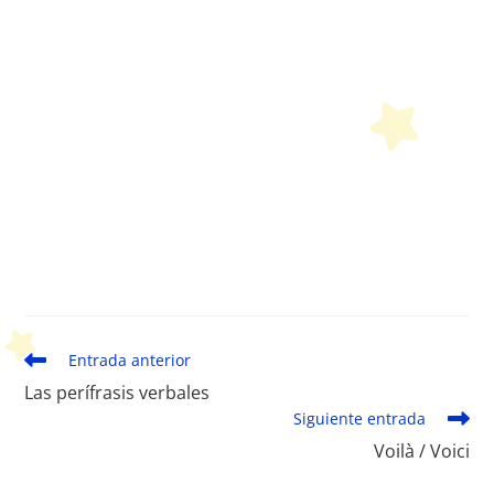
Leer
Entrada anterior
más
Las perífrasis verbales
artículos
Siguiente entrada
Voilà / Voici