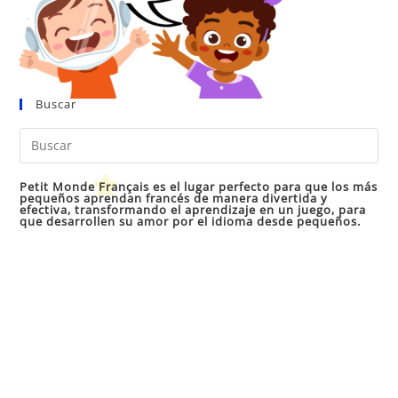
Buscar
Pul
Es
par
Petit Monde Français es el lugar perfecto para que los más
pequeños aprendan francés de manera divertida y
cer
efectiva, transformando el aprendizaje en un juego, para
que desarrollen su amor por el idioma desde pequeños.
el
pan
de
bú