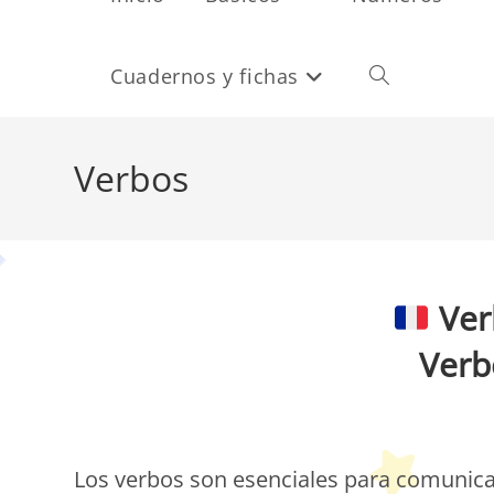
Cuadernos y fichas
Alternar
búsqueda
Verbos
de
Ver
la
Verb
web
P
Los verbos son esenciales para comunica