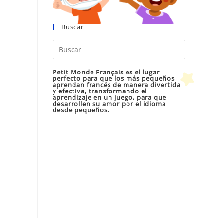
Buscar
Pulsa
Escape
para
Petit Monde Français es el lugar
perfecto para que los más pequeños
cerrar
aprendan francés de manera divertida
y efectiva, transformando el
el
aprendizaje en un juego, para que
desarrollen su amor por el idioma
panel
desde pequeños.
de
búsqueda