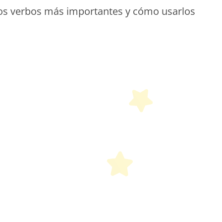
los verbos más importantes y cómo usarlos
etit Monde Français
etit Monde Français