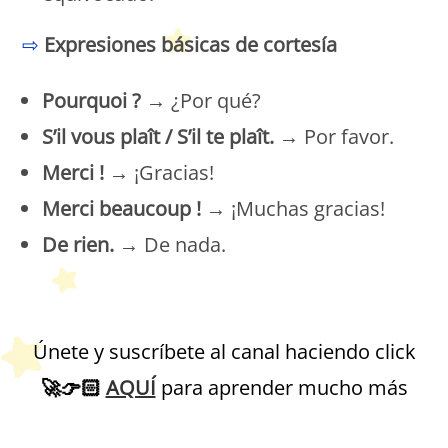
⇨
Expresiones básicas de cortesía
Pourquoi ?
→ ¿Por qué?
S’il vous plaît / S’il te plaît.
→ Por favor.
Merci !
→ ¡Gracias!
Merci beaucoup !
→ ¡Muchas gracias!
De rien.
→ De nada.
Petit Monde Français
Únete y suscríbete al canal haciendo click
🚀
👉🏻
AQUÍ
para aprender mucho más
Petit Monde Français