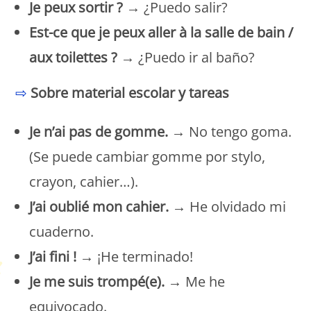
Je peux sortir ?
→ ¿Puedo salir?
Est-ce que je peux aller à la salle de bain /
aux toilettes ?
→ ¿Puedo ir al baño?
⇨
Sobre material escolar y tareas
Je n’ai pas de gomme.
→ No tengo goma.
(Se puede cambiar gomme por stylo,
crayon, cahier…).
J’ai oublié mon cahier.
→ He olvidado mi
cuaderno.
J’ai fini !
→ ¡He terminado!
Je me suis trompé(e).
→ Me he
equivocado.