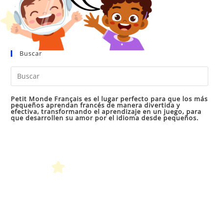
Buscar
Pul
Es
par
Petit Monde Français es el lugar perfecto para que los más
pequeños aprendan francés de manera divertida y
cer
efectiva, transformando el aprendizaje en un juego, para
que desarrollen su amor por el idioma desde pequeños.
el
pan
de
bú