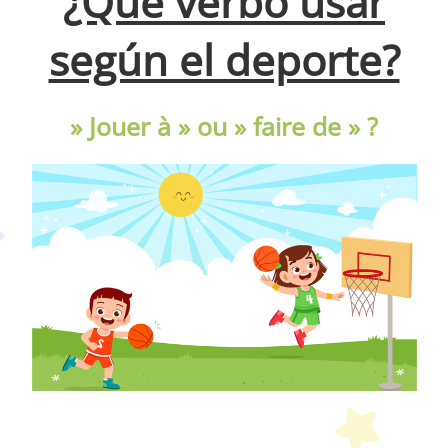
¿Qué verbo usar
según el deporte?
» Jouer à » ou » faire de » ?
Peques Français