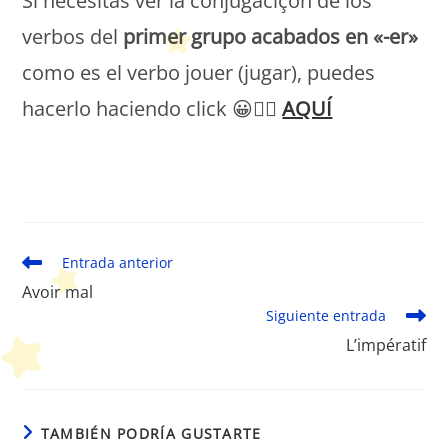
Si necesitas ver la conjugaciçon de los
verbos del
primer grupo acabados en «-er»
como es el verbo jouer (jugar), puedes
hacerlo haciendo click 😀👉🏻
AQUÍ
Peques Français
Leer
Entrada anterior
más
Avoir mal
artículos
Siguiente entrada
L’impératif
TAMBIÉN PODRÍA GUSTARTE