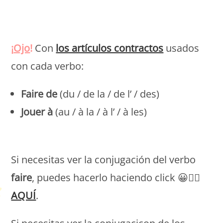
Peques Français
Peques Français
¡
Ojo
!
Con
los artículos contractos
usados
con cada verbo:
Faire de
(du / de la / de l’ / des)
Jouer à
(au / à la / à l’ / à les)
Peques Français
Si necesitas ver la conjugación del verbo
faire
, puedes hacerlo haciendo click 😀👉🏻
AQUÍ
.