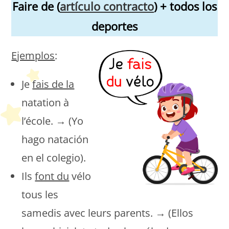
Faire de (
artículo contracto
) + todos los
deportes
Ejemplos
:
Je
fais de la
natation à
l’école. → (Yo
hago natación
en el colegio).
Ils
font du
vélo
tous les
samedis avec leurs parents. → (Ellos