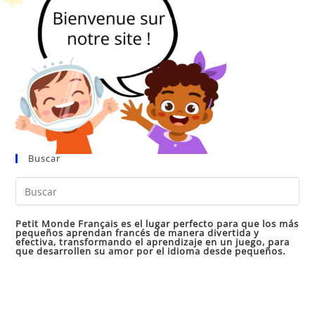
Buscar
Pul
Es
par
Petit Monde Français es el lugar perfecto para que los más
pequeños aprendan francés de manera divertida y
cer
efectiva, transformando el aprendizaje en un juego, para
que desarrollen su amor por el idioma desde pequeños.
el
pan
de
bú