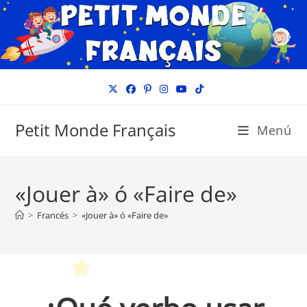
Ir
al
contenido
Petit Monde Français
Menú
«Jouer à» ó «Faire de»
>
Francés
>
«Jouer à» ó «Faire de»