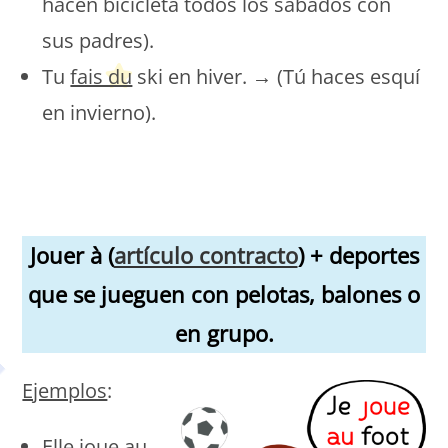
hacen bicicleta todos los sábados con
sus padres).
Tu
fais du
ski en hiver. → (Tú haces esquí
en invierno).
Peques Français
Peques Français
Jouer à (
artículo contracto
) + deportes
que se jueguen con pelotas, balones o
en grupo.
Ejemplos
:
Elle
joue au