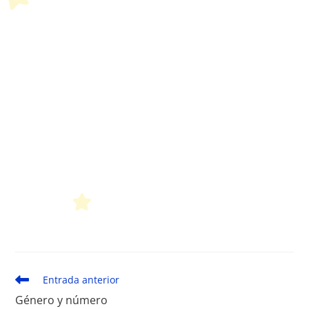
Petit Monde Français
Leer
Entrada anterior
más
Género y número
artículos