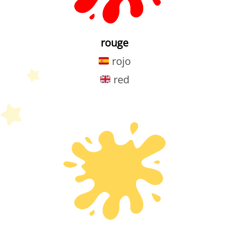
rouge
rojo
red
Petit Monde Français