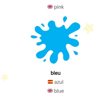
pink
bleu
azul
blue
Petit Monde Français