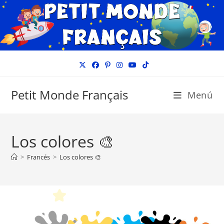
Ir
al
contenido
Petit Monde Français
Menú
Los colores 🎨
>
Francés
>
Los colores 🎨