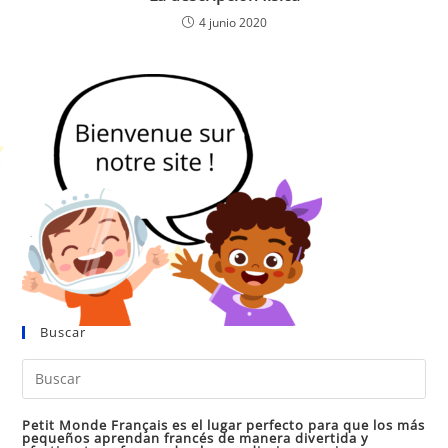
4 junio 2020
Buscar
Pul
Es
par
Petit Monde Français es el lugar perfecto para que los más
pequeños aprendan francés de manera divertida y
cer