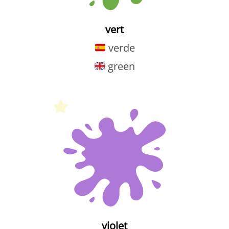
vert
verde
green
Petit Monde Français
violet