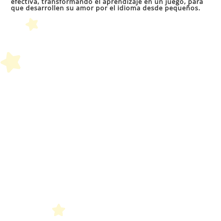
efectiva, transformando el aprendizaje en un juego, para
que desarrollen su amor por el idioma desde pequeños.
el
pan
de
bú