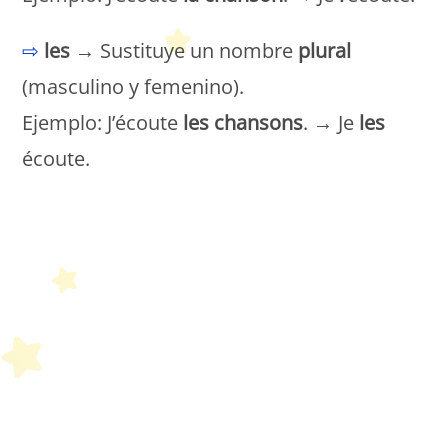
⇨
les
→ Sustituye un nombre
plural
(masculino y femenino).
Ejemplo: J’écoute
les chansons
. → Je
les
écoute.
Petit Monde Français