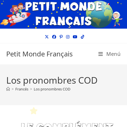
Ir
al
contenido
Petit Monde Français
Menú
Los pronombres COD
>
Francés
>
Los pronombres COD