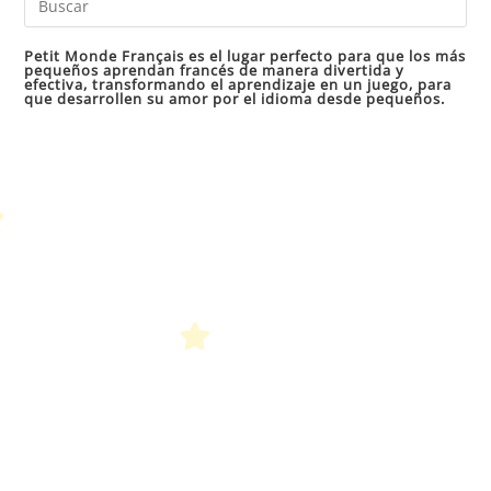
Es
par
Petit Monde Français es el lugar perfecto para que los más
pequeños aprendan francés de manera divertida y
cer
efectiva, transformando el aprendizaje en un juego, para
que desarrollen su amor por el idioma desde pequeños.
el
pan
de
bú