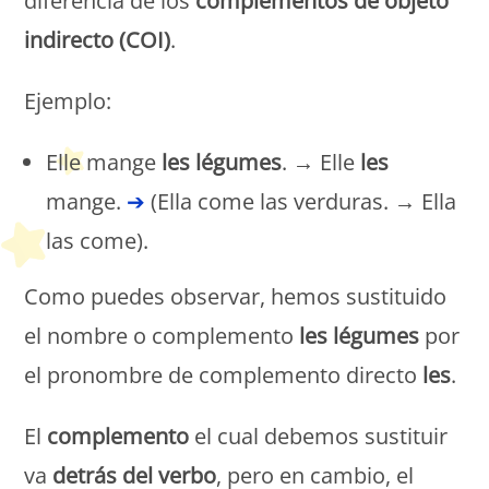
diferencia de los
complementos de objeto
indirecto (COI)
.
Ejemplo:
Elle mange
les légumes
. → Elle
les
mange.
➔
(Ella come las verduras. → Ella
las come).
Como puedes observar, hemos sustituido
el nombre o complemento
les légumes
por
el pronombre de complemento directo
les
.
El
complemento
el cual debemos sustituir
va
detrás del verbo
, pero en cambio, el