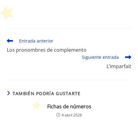
Leer
Entrada anterior
más
Los pronombres de complemento
artículos
Siguiente entrada
L’imparfait
TAMBIÉN PODRÍA GUSTARTE
Fichas de números
4 abril 2026