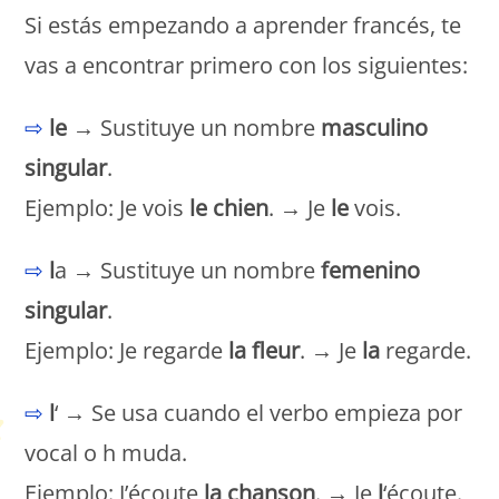
Si estás empezando a aprender francés, te
vas a encontrar primero con los siguientes:
⇨
le
→ Sustituye un nombre
masculino
singular
.
Ejemplo: Je vois
le chien
. → Je
le
vois.
⇨
l
a → Sustituye un nombre
femenino
singular
.
Ejemplo: Je regarde
la fleur
. → Je
la
regarde.
⇨
l
‘ → Se usa cuando el verbo empieza por
vocal o h muda.
Ejemplo: J’écoute
la chanson
. → Je
l
‘écoute.