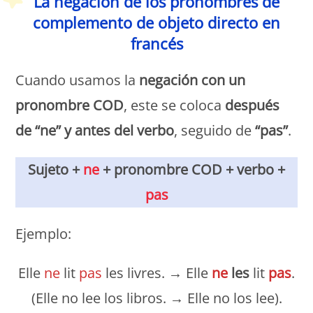
La negación de los pronombres de
complemento de objeto directo en
francés
Cuando usamos la
negación con un
pronombre COD
, este se coloca
después
de “ne” y antes del verbo
, seguido de
“pas”
.
Sujeto +
ne
+ pronombre COD + verbo +
pas
Ejemplo:
Elle
ne
lit
pas
les livres. → Elle
ne
les
lit
pas
.
(Elle no lee los libros. → Elle no los lee).