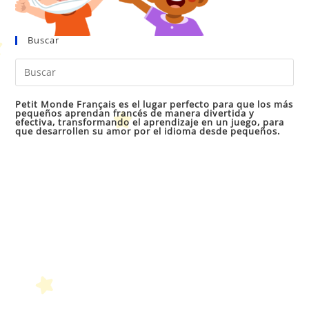
Buscar
Pul
Es
par
Petit Monde Français es el lugar perfecto para que los más
pequeños aprendan francés de manera divertida y
cer
efectiva, transformando el aprendizaje en un juego, para
que desarrollen su amor por el idioma desde pequeños.
el
pan
de
bú