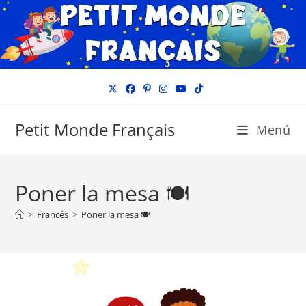
Ir
al
contenido
Petit Monde Français
Menú
Poner la mesa 🍽️
>
Francés
>
Poner la mesa 🍽️