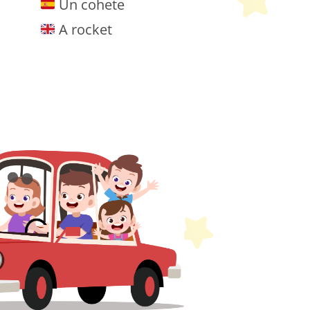
Un cohete
A rocket