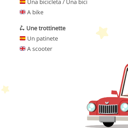
Una bicicleta / Una bici
A bike
🛴
Une trottinette
Un patinete
A scooter