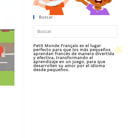
Buscar
Pulsa
Escape
para
Petit Monde Français es el lugar
perfecto para que los más pequeños
cerrar
aprendan francés de manera divertida
y efectiva, transformando el
el
aprendizaje en un juego, para que
desarrollen su amor por el idioma
panel
desde pequeños.
de
búsqueda