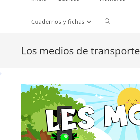
Cuadernos y fichas
Alternar
búsqueda
Los medios de transporte
de
la
web