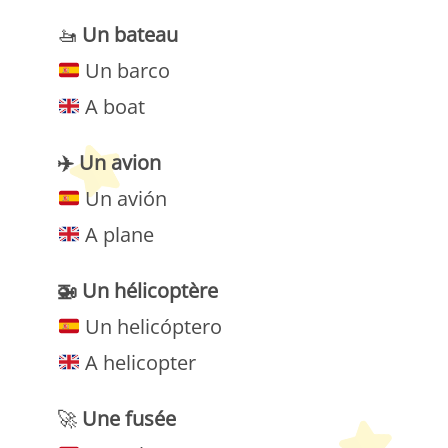
🚤
Un bateau
Un barco
A boat
✈️
Un avion
Un avión
A plane
🚁
Un hélicoptère
Un helicóptero
A helicopter
🚀
Une fusée