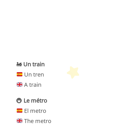
etit Monde Français
🚂
Un train
Un tren
A train
🚇
Le métro
El metro
The metro