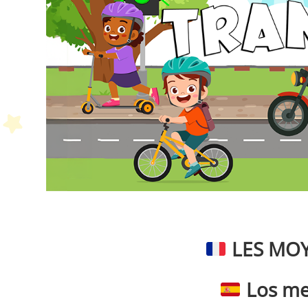
P
LES MOY
Los me