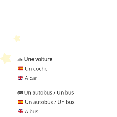
P
🚗
Une voiture
Un coche
A car
🚌
Un autobus / Un bus
Un autobús / Un bus
A bus