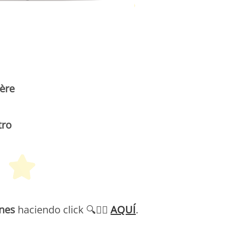
etit Monde Français
ière
tro
etit Monde Français
ones
haciendo click 🔍👉🏻
AQUÍ
.