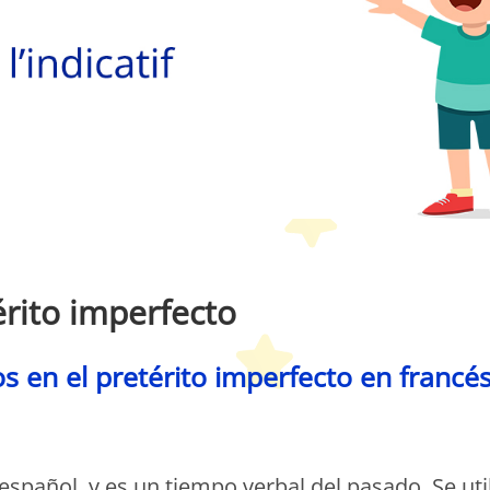
etit Monde Français
érito imperfecto
s en el pretérito imperfecto en francé
etit Monde Français
español, y es un tiempo verbal del pasado. Se uti