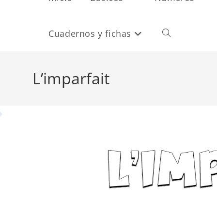
Cuadernos y fichas
Alternar
búsqueda
L’imparfait
de
la
web