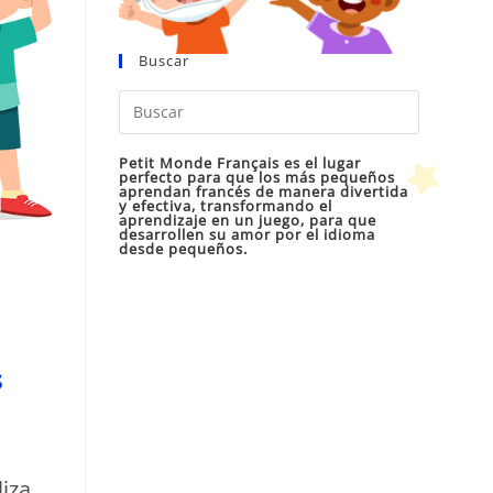
Buscar
Pulsa
Escape
para
Petit Monde Français es el lugar
perfecto para que los más pequeños
cerrar
aprendan francés de manera divertida
y efectiva, transformando el
el
aprendizaje en un juego, para que
desarrollen su amor por el idioma
panel
desde pequeños.
de
búsqueda
s
liza