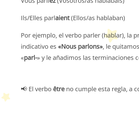
Vous parli
ez
(Vosotros/as hablábais)
Ils/Elles parl
aient
(Ellos/as hablaban)
Por ejemplo, el verbo parler (hablar), la
indicativo es
«Nous parlons»
, le quitamo
«
parl-
» y le añadimos las terminaciones
P
📢 El verbo
être
no cumple esta regla, a c
P