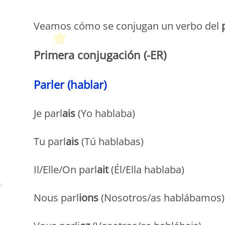
P
Veamos cómo se conjugan un verbo del
Primera conjugación (-ER)
Parler (hablar)
Je parl
ais
(Yo hablaba)
Tu parl
ais
(Tú hablabas)
Il/Elle/On parl
ait
(Él/Ella hablaba)
Nous parl
ions
(Nosotros/as hablábamos)