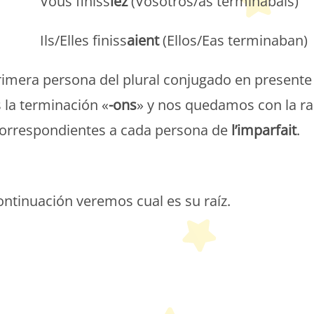
Vous finiss
iez
(Vosotros/as terminabais)
Ils/Elles finiss
aient
(Ellos/Eas terminaban)
 primera persona del plural conjugado en presente
s la terminación «
-ons
» y nos quedamos con la ra
 correspondientes a cada persona de
l’imparfait
.
etit Monde Français
ontinuación veremos cual es su raíz.
etit Monde Français