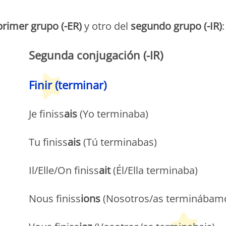
etit Monde Français
primer grupo (-ER)
y otro del
segundo grupo (-IR)
:
Segunda conjugación (-IR)
Finir (terminar)
Je finiss
ais
(Yo terminaba)
Tu finiss
ais
(Tú terminabas)
Il/Elle/On finiss
ait
(Él/Ella terminaba)
Nous finiss
ions
(Nosotros/as terminábam