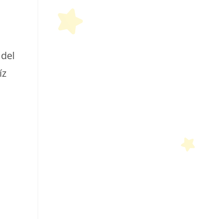
 del
íz