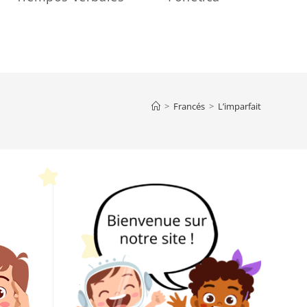
>
Francés
>
L’imparfait