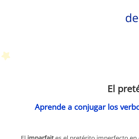
P
El pret
Aprende a conjugar los verbo
P
El
imparfait
es el pretérito imperfecto en 