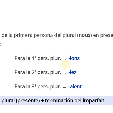
etit Monde Français
 de la primera persona del plural (
nous
) en pres
:
Para la
1ª pers. plur. →
-ions
Para la 2ª pers. plur. →
-iez
Para la 3ª pers. plur. →
-aient
l plural (presente) + terminación del imparfait