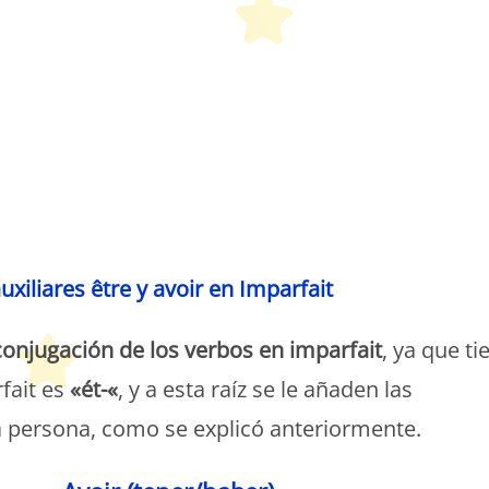
etit Monde Français
xiliares être y avoir en Imparfait
conjugación de los verbos en imparfait
, ya que ti
fait es
«ét-«
, y a esta raíz se le añaden las
 persona, como se explicó anteriormente.