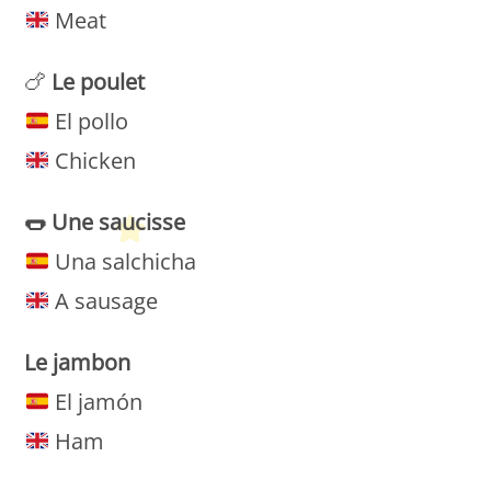
Meat
🍗
Le
poulet
El pollo
Chicken
🌭
Une saucisse
Una salchicha
A sausage
Le
jambon
El jamón
Ham