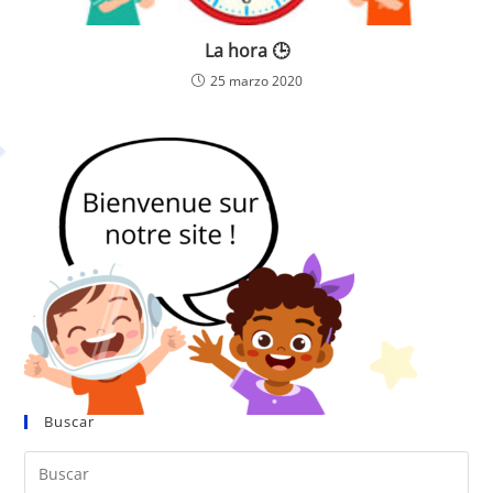
La hora 🕒
25 marzo 2020
Buscar
Pul
Es