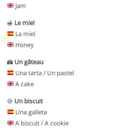
Jam
🍯
Le miel
La miel
Honey
🍰
Un gâteau
Una tarta / Un pastel
A cake
🍪
Un biscuit
Una galleta
A biscuit / A cookie