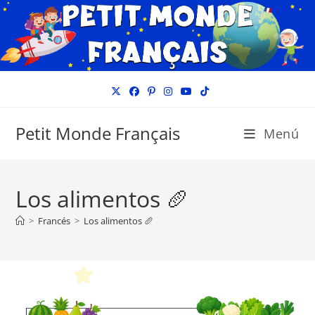
Ir
al
contenido
Petit Monde Français
Menú
Los alimentos 🥖
>
Francés
>
Los alimentos 🥖