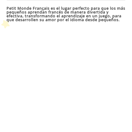
par
Petit Monde Français es el lugar perfecto para que los más
pequeños aprendan francés de manera divertida y
cer
efectiva, transformando el aprendizaje en un juego, para
que desarrollen su amor por el idioma desde pequeños.
el
pan
de
bú