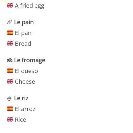
A fried egg
🥖
Le
pain
El pan
Bread
🧀
Le
fromage
El queso
Cheese
🍚
Le
riz
El arroz
Rice