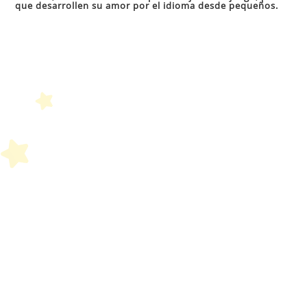
que desarrollen su amor por el idioma desde pequeños.
el
pan
de
bú