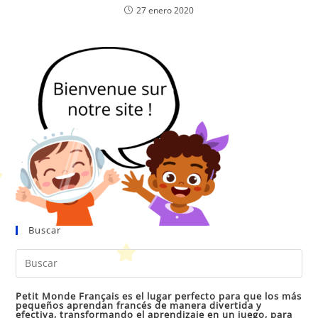
27 enero 2020
Buscar
Pul
Es
par
Petit Monde Français es el lugar perfecto para que los más
pequeños aprendan francés de manera divertida y
cer
efectiva, transformando el aprendizaje en un juego, para