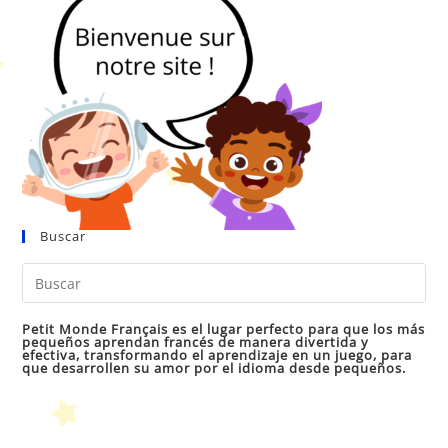
Buscar
Pul
Es
par
Petit Monde Français es el lugar perfecto para que los más
pequeños aprendan francés de manera divertida y
cer
efectiva, transformando el aprendizaje en un juego, para
que desarrollen su amor por el idioma desde pequeños.
el
pan
de