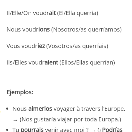
Il/Elle/On voudr
ait
(El/Ella querría)
Nous voudr
ions
(Nosotros/as querríamos)
Vous voudr
iez
(Vosotros/as querríais)
Ils/Elles voudr
aient
(Ellos/Ellas querrían)
Petit Monde Français
Ejemplos:
Nous
aimerios
voyager à travers l’Europe.
→ (Nos gustaría
viajar por toda Europa.)
Tu
pourrais
venir avec moi ? → (¿
Podrías