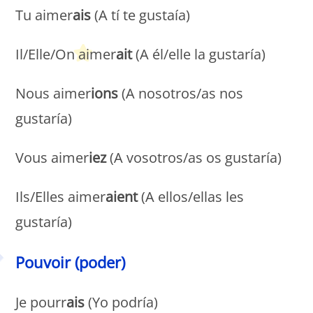
Tu aimer
ais
(A tí te gustaía)
Il/Elle/On aimer
ait
(A él/elle la gustaría)
Nous aimer
ions
(A nosotros/as nos
gustaría)
Vous aimer
iez
(A vosotros/as os gustaría)
Ils/Elles aimer
aient
(A ellos/ellas les
gustaría)
Pouvoir (poder)
Je pourr
ais
(Yo podría)