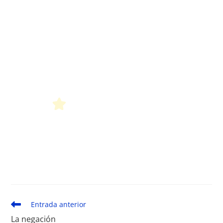
Leer
Entrada anterior
más
La negación
artículos