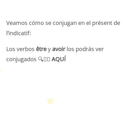
Petit Monde Français
Veamos cómo se conjugan en el présent de
l’indicatif:
Los verbos
être
y
avoir
los podrás ver
conjugados 🔍👉🏻
AQUÍ
Petit Monde Français