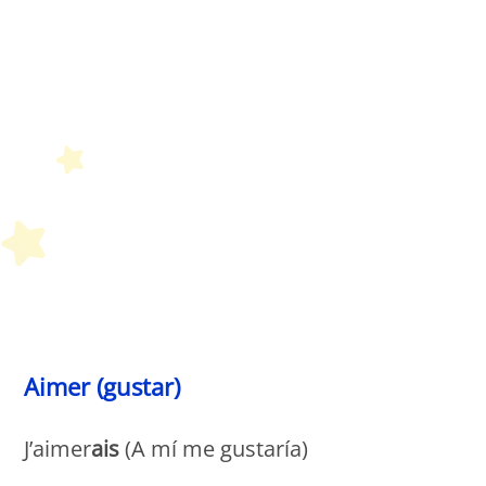
Petit Monde Français
Aimer (gustar)
J’aimer
ais
(A mí me gustaría)