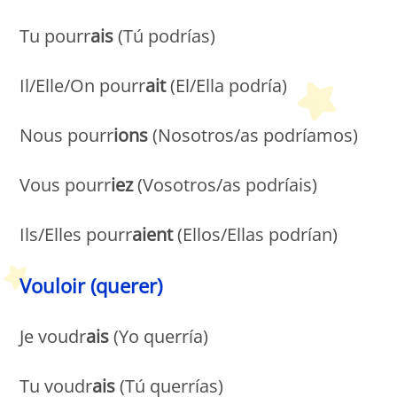
Tu pourr
ais
(Tú podrías)
Il/Elle/On pourr
ait
(El/Ella podría)
Nous pourr
ions
(Nosotros/as podríamos)
Vous pourr
iez
(Vosotros/as podríais)
Ils/Elles pourr
aient
(Ellos/Ellas podrían)
Vouloir (querer)
Je voudr
ais
(Yo querría)
Tu voudr
ais
(Tú querrías)