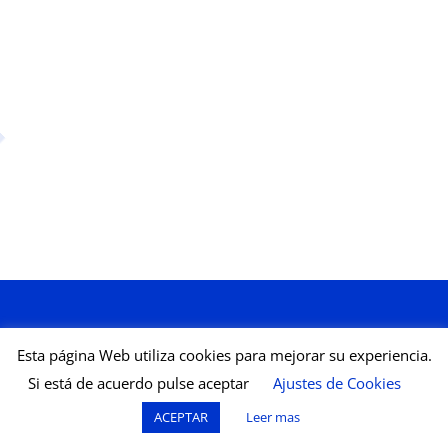
Esta página Web utiliza cookies para mejorar su experiencia.
Si está de acuerdo pulse aceptar
Ajustes de Cookies
Aviso legal
Política de Cookies
ACEPTAR
Leer mas
All Rights Reserved © 2025 - 2026, Petit Monde Français