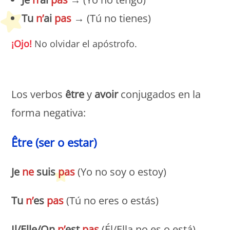
Tu
n’
ai
pas
→ (Tú no tienes)
¡Ojo!
No olvidar el apóstrofo.
Petit Monde Français
Los verbos
être
y
avoir
conjugados en la
forma negativa:
Être (ser o estar)
Je
ne
suis
pas
(Yo no soy o estoy)
Tu
n’
es
pas
(Tú no eres o estás)
Il/Elle/On
n’
est
pas
(Él/Ella no es o está)