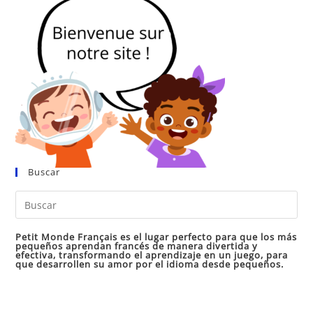
Buscar
Pul
Es
par
Petit Monde Français es el lugar perfecto para que los más
pequeños aprendan francés de manera divertida y
cer
efectiva, transformando el aprendizaje en un juego, para
que desarrollen su amor por el idioma desde pequeños.
el
pan
de