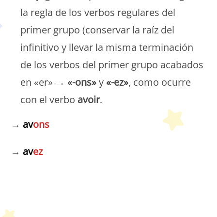
la regla de los verbos regulares del
primer grupo (conservar la raíz del
infinitivo y llevar la misma terminación
de los verbos del primer grupo acabados
en «er» →
«-ons»
y
«-ez»
, como ocurre
con el verbo
avoir
.
→
av
ons
→
av
ez
Petit Monde Français