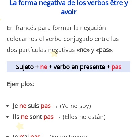
La forma negativa de los verbos être y
avoir
En francés para formar la negación
colocamos el verbo conjugado entre las
dos partículas negativas
«ne»
y
«pas»
.
Sujeto +
ne
+ verbo en presente +
pas
Ejemplos:
Je
ne
suis
pas
→ (Yo no soy)
Ils
ne
sont
pas
→ (Ellos no están)
Je
n’
ai
pas
→ (Yo no tengo)