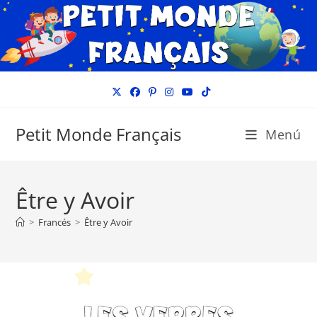
Ir
al
contenido
Petit Monde Français
Menú
Être y Avoir
>
Francés
>
Être y Avoir