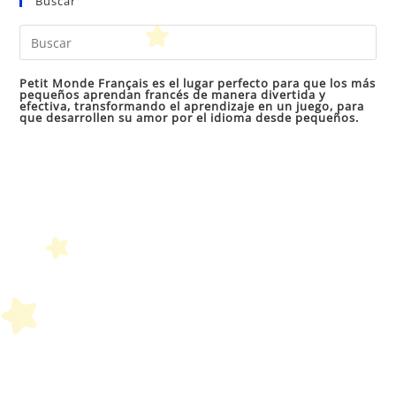
Buscar
Pul
Es
par
Petit Monde Français es el lugar perfecto para que los más
pequeños aprendan francés de manera divertida y
cer
efectiva, transformando el aprendizaje en un juego, para
que desarrollen su amor por el idioma desde pequeños.
el
pan
de
bú