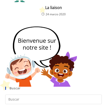
La liaison
24 marzo 2020
Buscar
Pul
Es