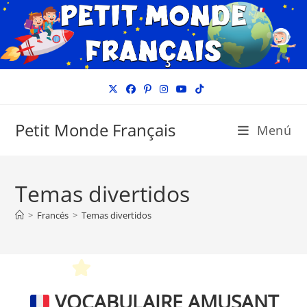
Ir
al
contenido
Petit Monde Français
Menú
Temas divertidos
>
Francés
>
Temas divertidos
VOCABULAIRE AMUSANT