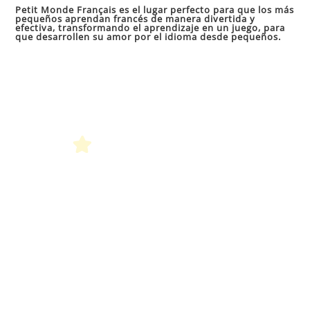
par
Petit Monde Français es el lugar perfecto para que los más
pequeños aprendan francés de manera divertida y
cer
efectiva, transformando el aprendizaje en un juego, para
que desarrollen su amor por el idioma desde pequeños.
el
pan
de
bú