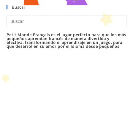
Buscar
Pul
Es
par
Petit Monde Français es el lugar perfecto para que los más
pequeños aprendan francés de manera divertida y
cer
efectiva, transformando el aprendizaje en un juego, para
que desarrollen su amor por el idioma desde pequeños.
el
pan
de
bú