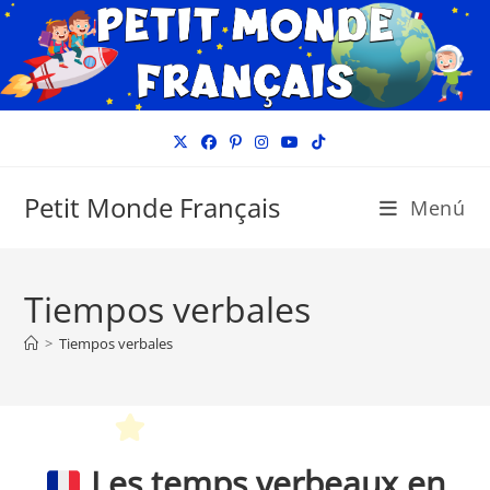
Ir
al
contenido
Petit Monde Français
Menú
Tiempos verbales
>
Tiempos verbales
Les temps verbeaux en