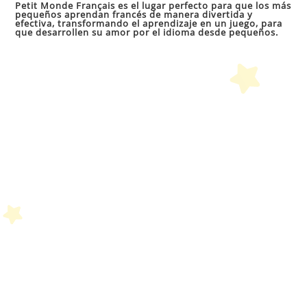
par
Petit Monde Français es el lugar perfecto para que los más
pequeños aprendan francés de manera divertida y
cer
efectiva, transformando el aprendizaje en un juego, para
que desarrollen su amor por el idioma desde pequeños.
el
pan
de
bú