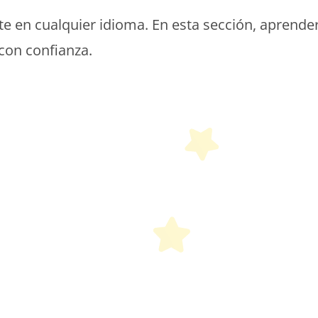
te en cualquier idioma. En esta sección, aprende
 con confianza.
etit Monde Français
etit Monde Français