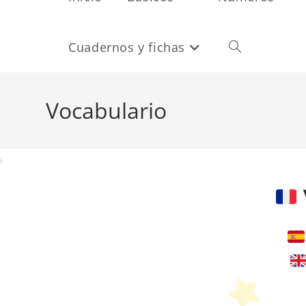
Cuadernos y fichas
Alternar
búsqueda
Vocabulario
de
la
web
P