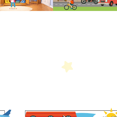
etit Monde Français
etit Monde Français