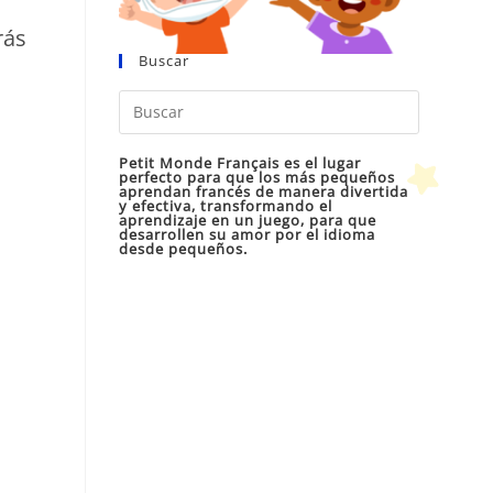
rás
Buscar
Pulsa
Escape
para
Petit Monde Français es el lugar
perfecto para que los más pequeños
cerrar
aprendan francés de manera divertida
y efectiva, transformando el
el
aprendizaje en un juego, para que
desarrollen su amor por el idioma
panel
desde pequeños.
de
búsqueda