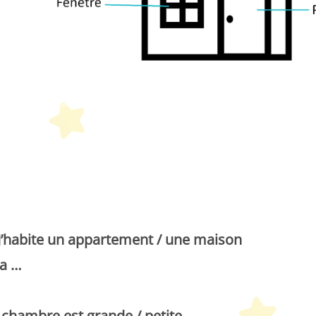
Peques Français
J’habite un appartement / une maison
 a …
chambre est grande / petite