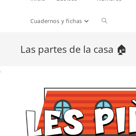
Cuadernos y fichas
Alternar
búsqueda
Las partes de la casa 🏠
de
la
web