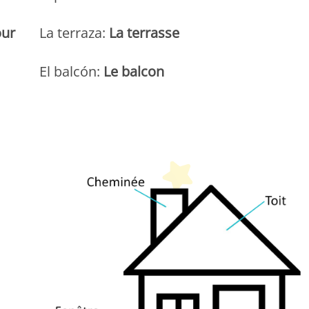
our
La terraza:
La terrasse
El balcón:
Le balcon
Peques Français