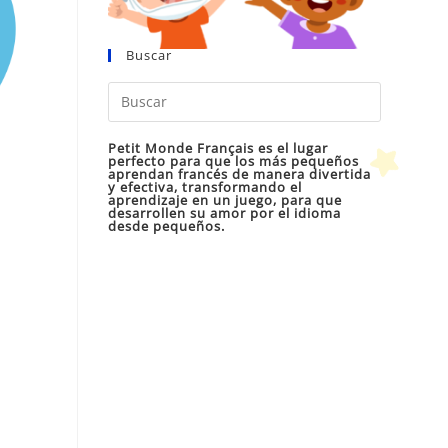
Buscar
Pulsa
Escape
para
Petit Monde Français es el lugar
perfecto para que los más pequeños
cerrar
aprendan francés de manera divertida
y efectiva, transformando el
el
aprendizaje en un juego, para que
desarrollen su amor por el idioma
panel
desde pequeños.
de
búsqueda