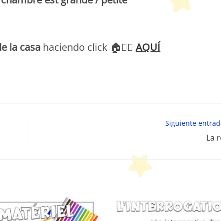
Peques Français
e la casa
haciendo click 🏠👉🏻
AQUÍ
Peques français
Siguiente entra
La 