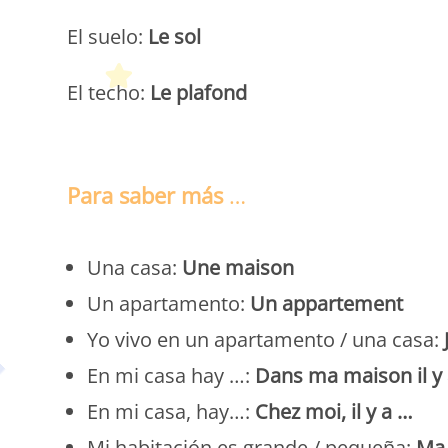
El suelo:
Le sol
El techo:
Le plafond
Para saber más
…
Una casa:
Une maison
Un apartamento:
Un appartement
Yo vivo en un apartamento / una casa:
En mi casa hay …:
Dans ma maison il y
En mi casa, hay…:
Chez moi, il y a …
Mi habitación es grande / pequeña:
Ma 