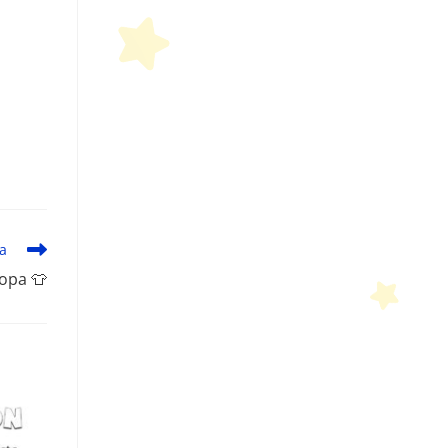
da
ropa 👕