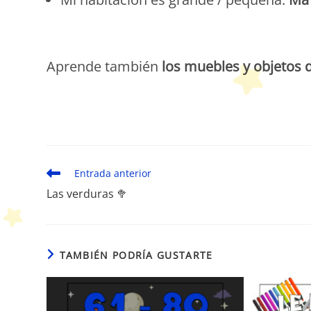
Aprende también
los muebles y objetos d
Leer
Entrada anterior
más
Las verduras 🥦
artículos
TAMBIÉN PODRÍA GUSTARTE