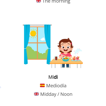
The morning
Mi
di
Mediodía
Midday / Noon