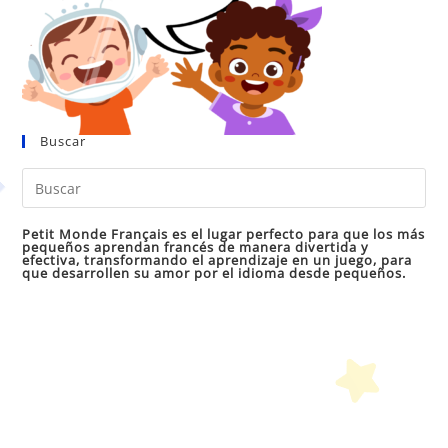
Buscar
Pul
Es
par
Petit Monde Français es el lugar perfecto para que los más
pequeños aprendan francés de manera divertida y
cer
efectiva, transformando el aprendizaje en un juego, para
que desarrollen su amor por el idioma desde pequeños.
el
pan
de
bú