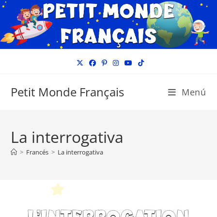
Ir
al
contenido
Petit Monde Français
Menú
La interrogativa
>
Francés
>
La interrogativa