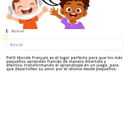
Buscar
Pul
Es
par
Petit Monde Français es el lugar perfecto para que los más
pequeños aprendan francés de manera divertida y
cer
efectiva, transformando el aprendizaje en un juego, para
que desarrollen su amor por el idioma desde pequeños.
el
pan
de
bú