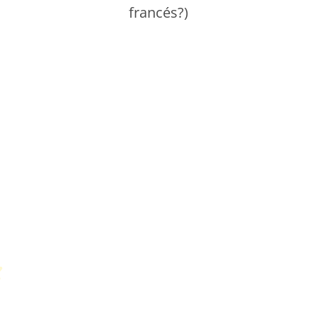
francés?)
Petit Monde Français