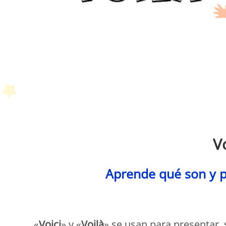
P
Vo
Aprende qué son y pa
P
«
Voici
» y «
Voilà
» se usan para presentar, 