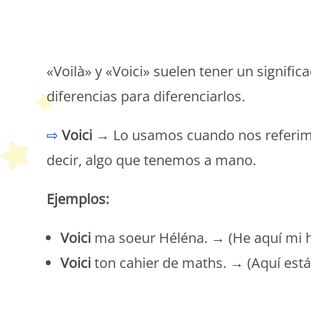
P
«Voilà» y «Voici» suelen tener un signifi
diferencias para diferenciarlos.
⇨
Voici →
Lo usamos cuando nos referimo
decir, algo que tenemos a mano.
Ejemplos:
Voici
ma soeur Héléna. → (He aquí mi 
Voici
ton cahier de maths. → (Aquí est
P