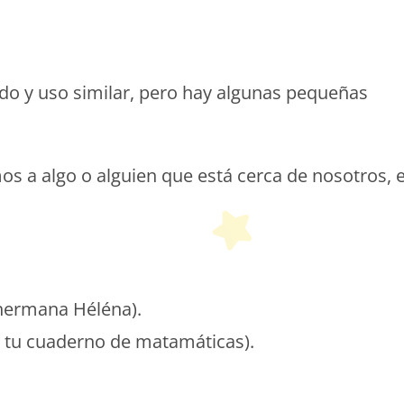
etit Monde Français
cado y uso similar, pero hay algunas pequeñas
s a algo o alguien que está cerca de nosotros, 
hermana Héléna).
á tu cuaderno de matamáticas).
etit Monde Français