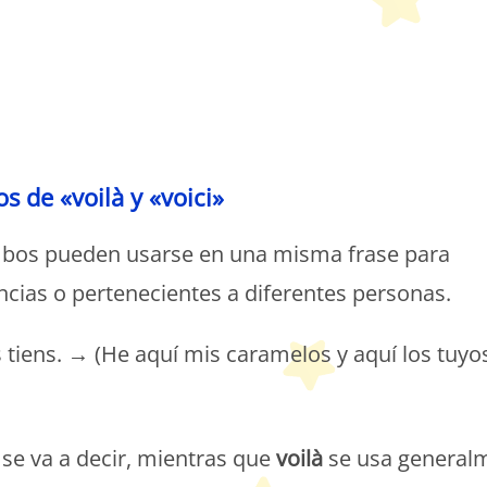
etit Monde Français
s de «voilà y «voici»
os pueden usarse en una misma frase para
ncias o pertenecientes a diferentes personas.
s tiens. → (He aquí mis caramelos y aquí los tuyos
etit Monde Français
e se va a decir, mientras que
voilà
se usa general