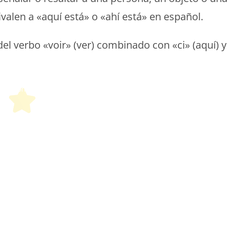
alen a «aquí está» o «ahí está» en español.
el verbo «voir» (ver) combinado con «ci» (aquí) y
etit Monde Français