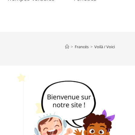
>
Francés
>
Voilà / Voici