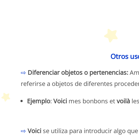
P
Otros uso
⇨
Diferenciar objetos o pertenencias:
Amb
referirse a objetos de diferentes procede
Ejemplo
:
Voici
mes bonbons et
voilà
le
P
⇨
Voici
se utiliza para introducir algo qu