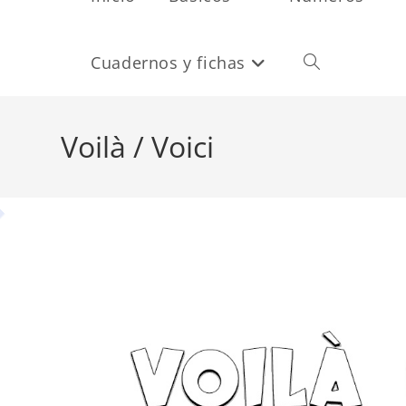
Cuadernos y fichas
Alternar
búsqueda
Voilà / Voici
de
la
web