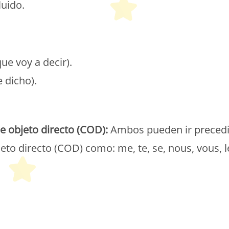
luido.
que voy a decir).
e dicho).
etit Monde Français
objeto directo (COD):
Ambos pueden ir preced
o directo (COD) como: me, te, se, nous, vous, l