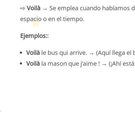
⇨
Voilà
→ Se emplea cuando hablamos de a
espacio o en el tiempo.
Ejemplos:
:
Voilà
le bus qui arrive. → (Aquí llega el 
Voilà
la mason que j’aime ! → (¡Ahí está
P