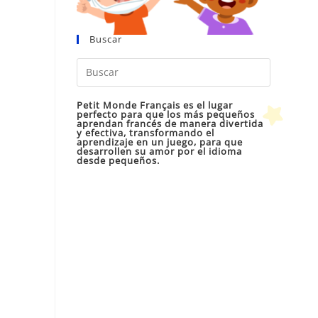
Buscar
Pulsa
Escape
para
Petit Monde Français es el lugar
perfecto para que los más pequeños
cerrar
aprendan francés de manera divertida
y efectiva, transformando el
el
aprendizaje en un juego, para que
desarrollen su amor por el idioma
panel
desde pequeños.
de
búsqueda
a