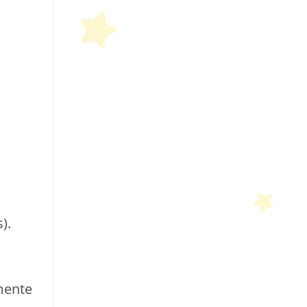
).
mente