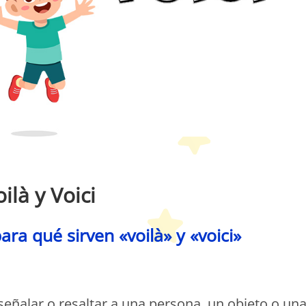
etit Monde Français
ilà y Voici
ra qué sirven «voilà» y «voici»
etit Monde Français
señalar o resaltar a una persona, un objeto o un