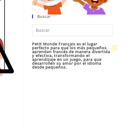
Buscar
Pulsa
Escape
para
Petit Monde Français es el lugar
perfecto para que los más pequeños
cerrar
aprendan francés de manera divertida
y efectiva, transformando el
el
aprendizaje en un juego, para que
desarrollen su amor por el idioma
panel
desde pequeños.
de
búsqueda