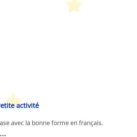
etit Monde Français
etite activité
ase avec la bonne forme en français.
………