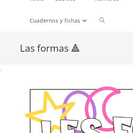
Cuadernos y fichas
Alternar
búsqueda
Las formas 🔺
de
la
web