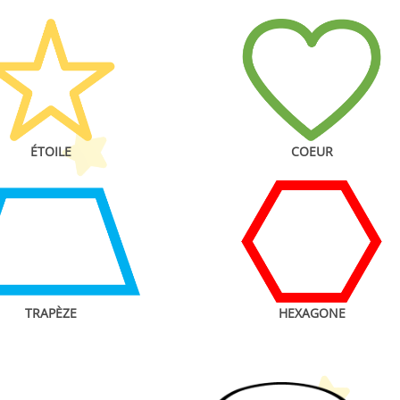
ÉTOILE
COEUR
TRAPÈZE
HEXAGONE
etit Monde Français