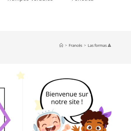
>
Francés
>
Las formas 🔺