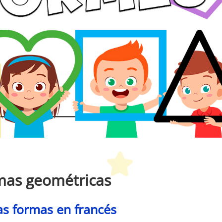
etit Monde Français
mas geométricas
as formas en francés