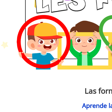
P
Las for
Aprende l