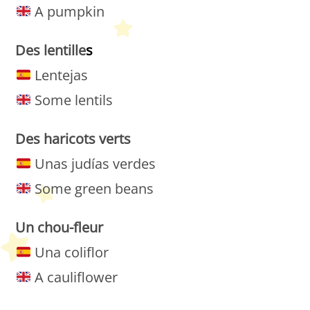
A pumpkin
Des lentille
s
Lentejas
Some lentils
Des
haricots
verts
Unas judías verdes
Some green beans
Un
chou-fleur
Una coliflor
A cauliflower