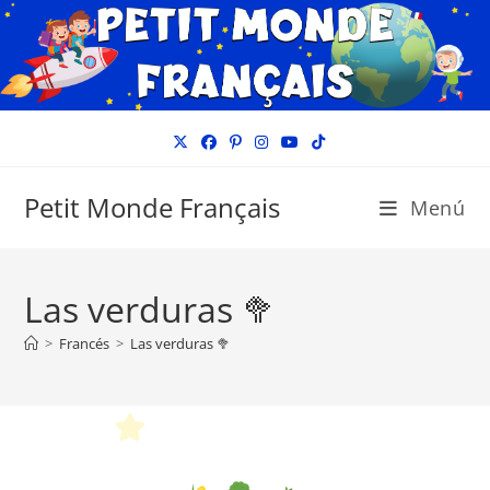
Ir
al
contenido
Petit Monde Français
Menú
Las verduras 🥦
>
Francés
>
Las verduras 🥦