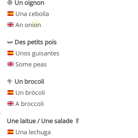
🧅
Un
oignon
Una cebolla
An onion
🫛
Des petits pois
Unos guisantes
Some peas
🥦
Un
brocoli
Un brócoli
A broccoli
Une laitue
/ Une salade
🥬
Una lechuga