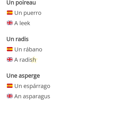
Un poireau
Un puerro
A leek
Un
radis
Un rábano
A radish
Une asperge
Un espárrago
An asparagus
Petit Monde Français