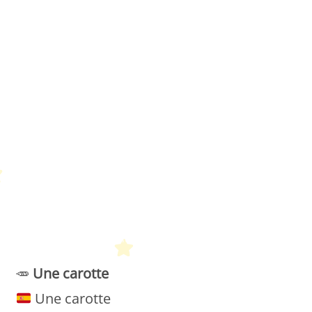
Petit Monde Français
🥕
Une
carotte
Une carotte