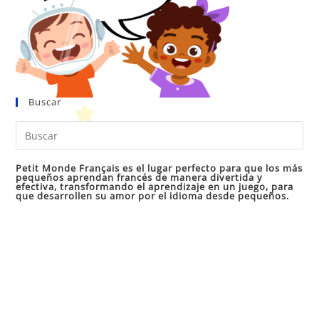
Buscar
Pul
Es
par
Petit Monde Français es el lugar perfecto para que los más
pequeños aprendan francés de manera divertida y
cer
efectiva, transformando el aprendizaje en un juego, para
que desarrollen su amor por el idioma desde pequeños.
el
pan
de
bú