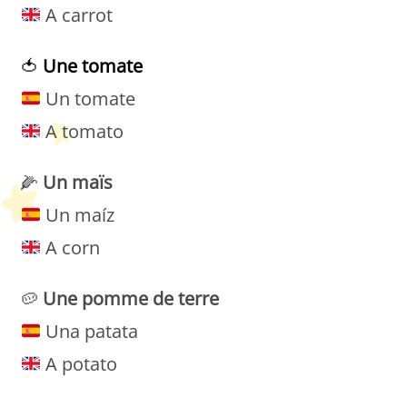
A carrot
🍅
Une tomate
Un tomate
A tomato
🌽
Un maïs
Un maíz
A corn
🥔
Une
pomme
de
terre
Una patata
A potato