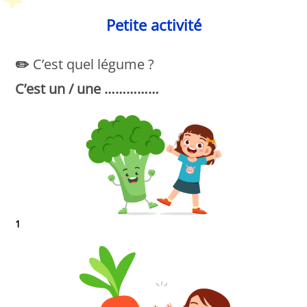
Petite activité
✏️
C’est quel légume ?
C’est un / une ……………
1