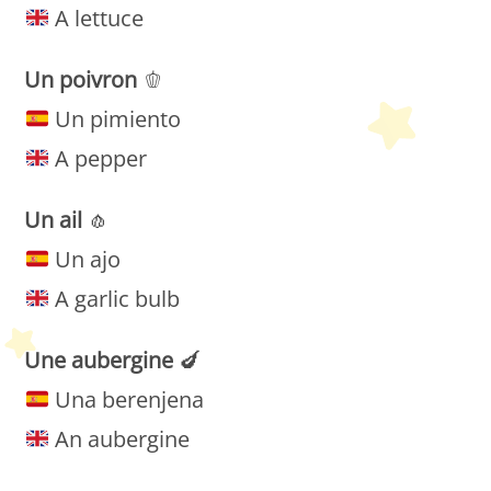
A lettuce
Un
poivron
🫑
Un pimiento
A pepper
Un
ail
🧄
Un ajo
A garlic bulb
Une
aubergine
🍆
Una berenjena
An aubergine