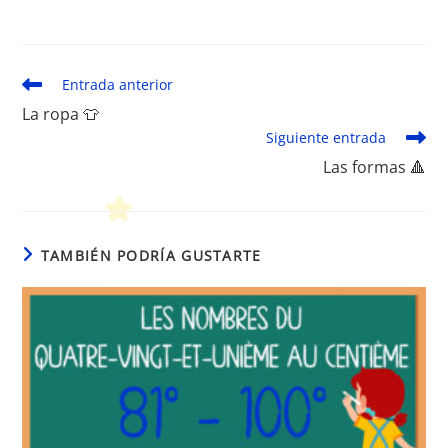
Peques Français
Leer
Entrada anterior
más
La ropa 👕
artículos
Siguiente entrada
Las formas 🔺
TAMBIÉN PODRÍA GUSTARTE