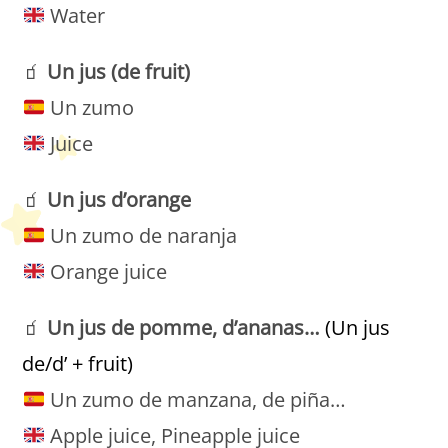
Water
🧃
Un
jus
(de fruit)
Un zumo
Juice
🧃
Un
jus
d’orange
Un zumo de naranja
Orange juice
🧃
Un
jus
de pomme, d’ananas…
(Un jus
de/d’ + fruit)
Un zumo de manzana, de piña…
Apple juice, Pineapple juice