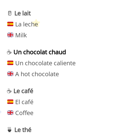
🥛
Le
lait
La leche
Milk
☕
Un chocolat chaud
Un chocolate caliente
A hot chocolate
☕️
Le café
El café
Coffee
🍵
Le thé