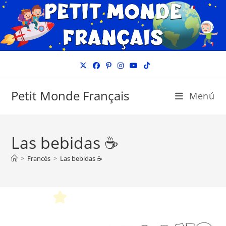
Ir
al
contenido
Petit Monde Français
Menú
Las bebidas ☕
>
Francés
>
Las bebidas ☕