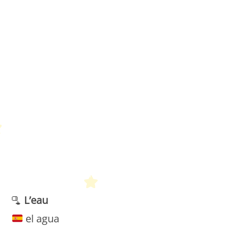
Petit Monde Français
🫗
L’eau
el agua