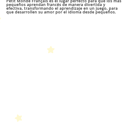
Petit Monde Français es el lugar perfecto para que los más
pequeños aprendan francés de manera divertida y
cer
efectiva, transformando el aprendizaje en un juego, para
que desarrollen su amor por el idioma desde pequeños.
el
pan
de
bú