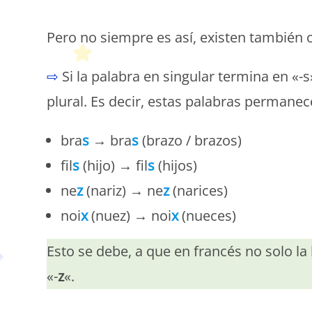
P
Pero no siempre es así, existen también o
⇨
Si la palabra en singular termina en «-s»
plural. Es decir, estas palabras permanece
bra
s
→ bra
s
(brazo / brazos)
fil
s
(hijo) → fil
s
(hijos)
ne
z
(nariz) → ne
z
(narices)
noi
x
(nuez) → noi
x
(nueces)
Esto se debe, a que en francés no solo la 
«-
z
«.
P