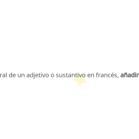
etit Monde Français
al de un adjetivo o sustantivo en francés,
añadi