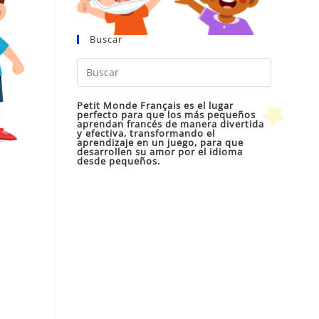
Buscar
Pulsa
Escape
para
Petit Monde Français es el lugar
perfecto para que los más pequeños
cerrar
aprendan francés de manera divertida
y efectiva, transformando el
el
aprendizaje en un juego, para que
desarrollen su amor por el idioma
panel
desde pequeños.
de
búsqueda