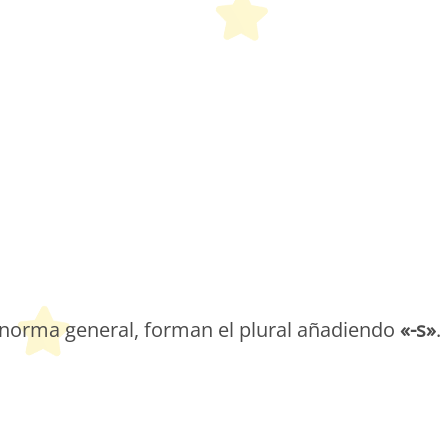
etit Monde Français
 norma general, forman el plural añadiendo
«-s»
.