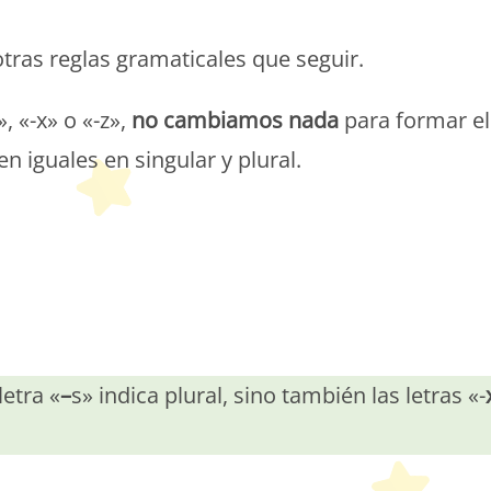
etit Monde Français
tras reglas gramaticales que seguir.
, «-x» o «-z»,
no cambiamos nada
para formar el
n iguales en singular y plural.
letra «
–
s» indica plural, sino también las letras «-
etit Monde Français