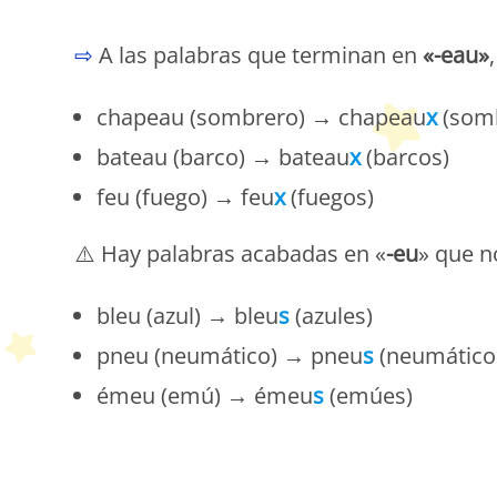
⇨
A las palabras que terminan en
«-eau»
chapeau (sombrero) → chapeau
x
(som
bateau (barco) → bateau
x
(barcos)
feu (fuego) → feu
x
(fuegos)
⚠️ Hay palabras acabadas en «
-eu
» que n
bleu (azul) → bleu
s
(azules)
pneu (neumático) → pneu
s
(neumático
émeu (emú) → émeu
s
(emúes)
P