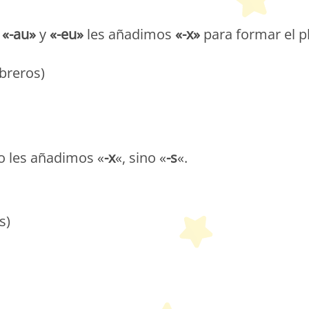
,
«-au»
y
«-eu»
les añadimos
«-x»
para formar el pl
breros)
o les añadimos «
-x
«, sino «
-s
«.
s)
etit Monde Français