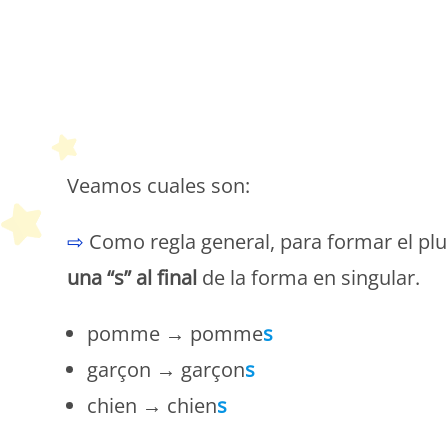
P
Veamos cuales son:
⇨
Como regla general, para formar el plur
una “s” al final
de la forma en singular.
pomme → pomme
s
garçon → garçon
s
chien → chien
s