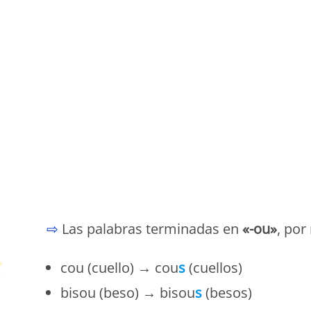
P
⇨
Las palabras terminadas en
«-ou»
, por
cou (cuello) → cou
s
(cuellos)
bisou (beso) → bisou
s
(besos)