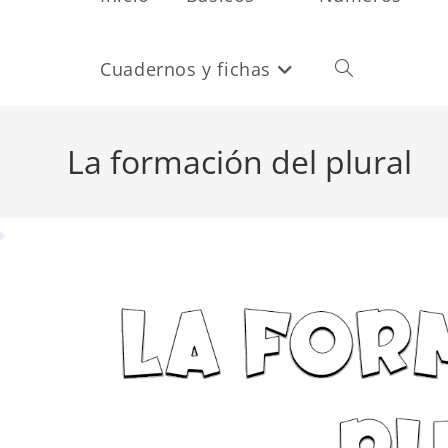
Cuadernos y fichas
Alternar
búsqueda
La formación del plural
de
la
web