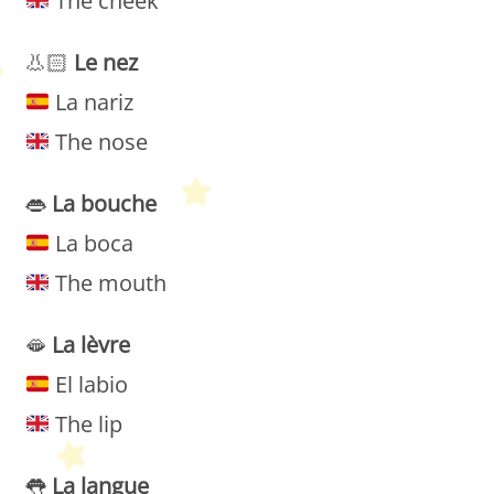
The cheek
👃🏻
Le
nez
La nariz
The nose
👄
La
bouche
La boca
The mouth
🫦
La
lèvre
El labio
The lip
👅
La langue