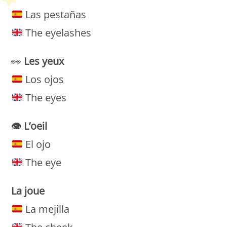
Las pestañas
The eyelashes
👀
Les
yeux
Los ojos
The eyes
👁
L’oeil
El ojo
The eye
La joue
La mejilla