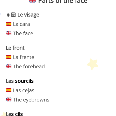
Parts of the face
👧🏻
Le
visage
La cara
The face
Le front
La frente
The forehead
Les
sourcils
Las cejas
The eyebrowns
Le
s cils