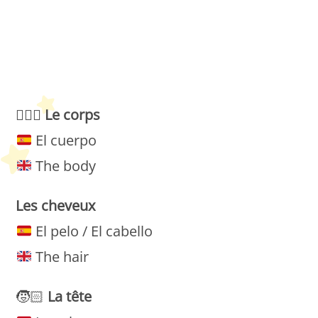
Petit Monde Français
🧍🏻‍♀️
Le
corps
El cuerpo
The body
Les cheveux
El pelo / El cabello
The hair
🧒🏻
La
tête