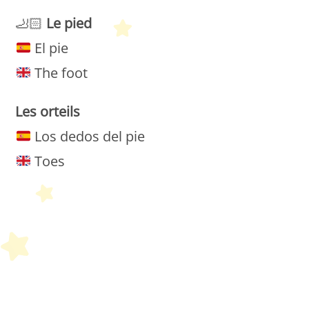
🦶🏻
Le
pied
El pie
The foot
Les
orteils
Los dedos del pie
Toes
Petit Monde Français