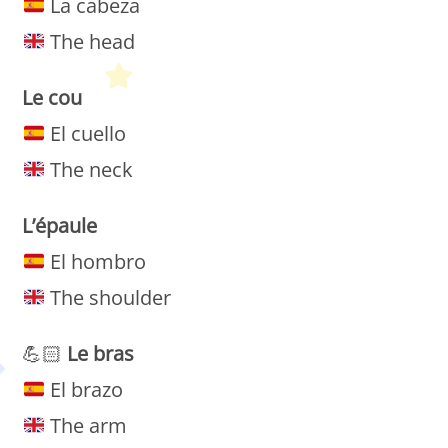
La cabeza
The head
Le
cou
El cuello
The neck
L’épaule
El hombro
The shoulder
💪🏻
Le
bras
El brazo
The arm