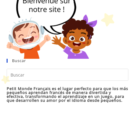
Buscar
Pul
Es
par
Petit Monde Français es el lugar perfecto para que los más
pequeños aprendan francés de manera divertida y
cer
efectiva, transformando el aprendizaje en un juego, para
que desarrollen su amor por el idioma desde pequeños.
el
pan
de
bú