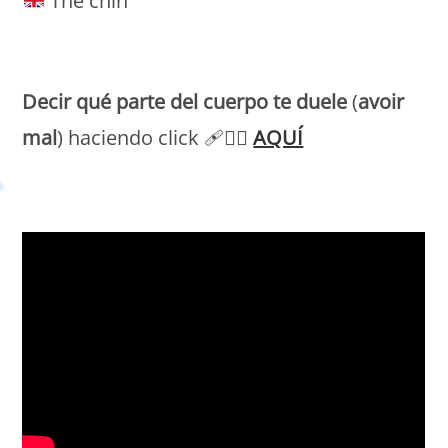
The chin
Petit Monde Français
Decir qué parte del cuerpo te duele
(
avoir
mal
) haciendo click 🩹👉🏻
AQUÍ
Petit Monde Français