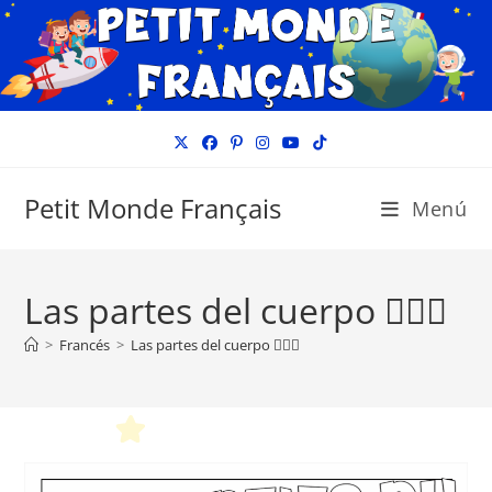
Ir
al
contenido
Petit Monde Français
Menú
Las partes del cuerpo 🤸🏼‍♀️
>
Francés
>
Las partes del cuerpo 🤸🏼‍♀️