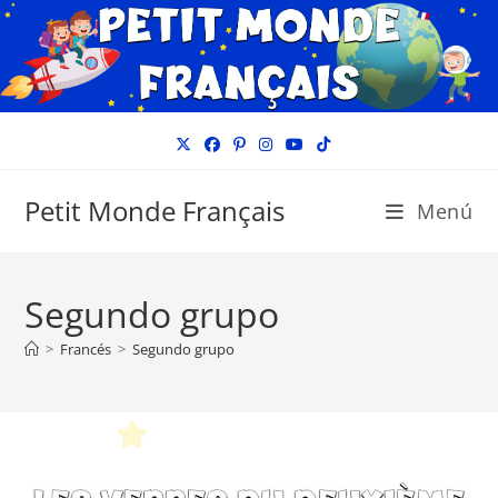
Ir
al
contenido
Petit Monde Français
Menú
Segundo grupo
>
Francés
>
Segundo grupo