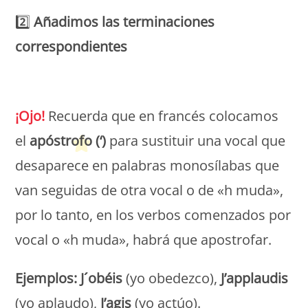
2️⃣
Añadimos las terminaciones
correspondientes
Petit Monde Français
¡Ojo!
Recuerda que en francés colocamos
el
apóstrofo (‘)
para sustituir una vocal que
desaparece en palabras monosílabas que
van seguidas de otra vocal o de «h muda»,
por lo tanto, en los verbos comenzados por
vocal o «h muda», habrá que apostrofar.
Ejemplos:
J´obéis
(yo obedezco),
J’applaudis
(yo aplaudo),
J’agis
(yo actúo).