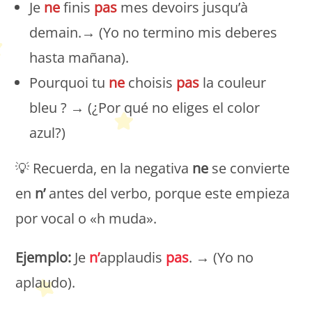
Je
ne
finis
pa
s
mes devoirs jusqu’à
demain.→ (Yo no termino mis deberes
hasta mañana).
Pourquoi tu
ne
choisis
pas
la couleur
bleu ? → (¿Por qué no eliges el color
azul?)
💡 Recuerda, en la negativa
ne
se convierte
en
n’
antes del verbo, porque este empieza
por vocal o «h muda».
Ejemplo:
Je
n’
applaudis
pas
. → (Yo no
aplaudo).