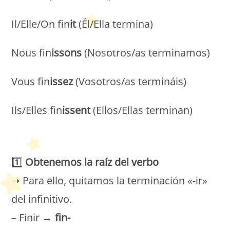
Il/Elle/On fin
it
(Él/Ella termina)
Nous fin
issons
(Nosotros/as terminamos)
Vous fin
issez
(Vosotros/as termináis)
Ils/Elles fin
issent
(Ellos/Ellas terminan)
Petit Monde Français
1️⃣
Obtenemos la raíz del verbo
➝ Para ello, quitamos la terminación «-ir»
del infinitivo.
– Finir →
fin-