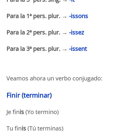
Para la 1ª pers. plur. →
-issons
Para la 2ª pers. plur. →
-issez
Para la 3ª pers. plur. →
-issent
Petit Monde Français
Veamos ahora un verbo conjugado:
Finir (terminar)
Je fin
is
(Yo termino)
Tu fin
is
(Tú terminas)