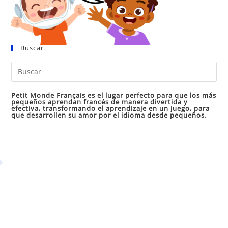
Buscar
Pul
Es
par
Petit Monde Français es el lugar perfecto para que los más
pequeños aprendan francés de manera divertida y
cer
efectiva, transformando el aprendizaje en un juego, para
que desarrollen su amor por el idioma desde pequeños.
el
pan
de
bú