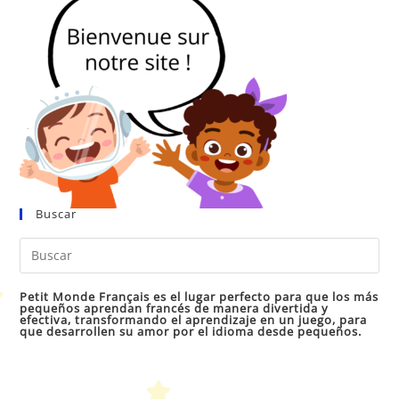
Buscar
Pul
Es
par
Petit Monde Français es el lugar perfecto para que los más
pequeños aprendan francés de manera divertida y
cer
efectiva, transformando el aprendizaje en un juego, para
que desarrollen su amor por el idioma desde pequeños.
el
pan
de