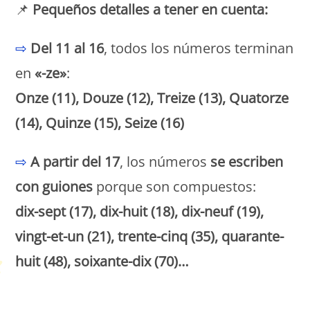
📌
Pequeños detalles a tener en cuenta:
⇨
Del 11 al 16
, todos los números terminan
en
«-ze»
:
Onze (11), Douze (12), Treize (13), Quatorze
(14), Quinze (15), Seize (16)
⇨
A partir del 17
, los números
se escriben
con guiones
porque son compuestos:
dix-sept (17), dix-huit (18), dix-neuf (19),
vingt-et-un (21), trente-cinq (35), quarante-
huit (48), soixante-dix (70)…
Petit Monde Français