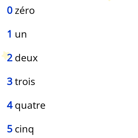
0
zéro
1
un
2
deux
3
trois
4
quatre
5
cinq