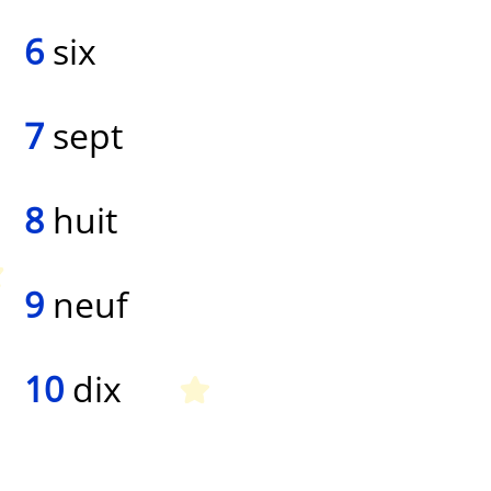
6
six
7
sept
8
huit
9
neuf
10
dix
Peques Français