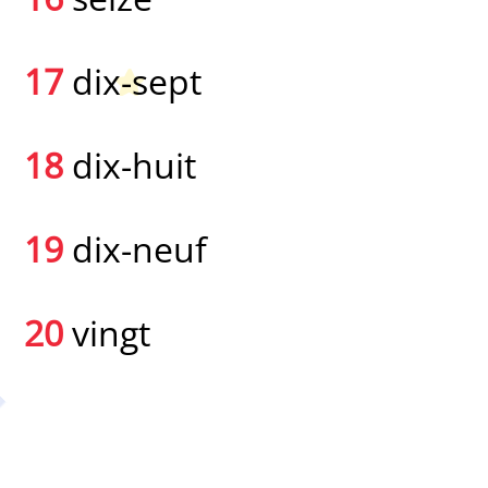
17
dix-sept
18
dix-huit
19
dix-neuf
20
vingt
Petit Monde Français